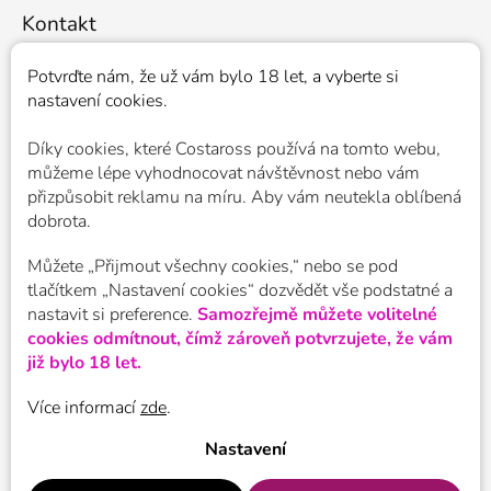
Kontakt
veronika
@
costaross.cz
Potvrďte nám​​, že už vám bylo 18 let, a vyberte si
nastavení cookies.
+420 776 051 031
Costaross
Díky cookies, které
Costaross
používá na tomto webu,
costarosscz
můžeme lépe vyhodnocovat návštěvnost nebo vám
přizpůsobit reklamu na míru. Aby vám neutekla oblíbená
dobrota.
Nákupní košík
Můžete „Přijmout všechny cookies,“ nebo se pod
tlačítkem „Nastavení cookies“ dozvědět vše podstatné a
0
ks /
0 Kč
nastavit si preference.
Samozřejmě můžete volitelné
cookies odmítnout, čímž zároveň potvrzujete, že vám
Facebook
již bylo 18 let.
Více informací
zde
.
Nastavení