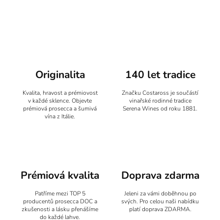
á
d
a
c
í
p
r
v
Originalita
140 let tradice
k
y
v
Kvalita, hravost a prémiovost
Značku Costaross je součástí
v každé sklence. Objevte
vinařské rodinné tradice
ý
prémiová prosecca a šumivá
Serena Wines od roku 1881.
p
vína z Itálie.
i
s
u
Prémiová kvalita
Doprava zdarma
Patříme mezi TOP 5
Jeleni za vámi doběhnou po
producentů prosecca DOC a
svých. Pro celou naši nabídku
zkušenosti a lásku přenášíme
platí doprava ZDARMA.
do každé lahve.