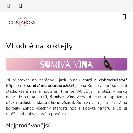
Přejít
na
obsah
Náku
koší
Vhodné na koktejly
Jsi připraven na pořádnou jízdu plnou
chutí a dobrodružství?
Připoj se k
šumivému dobrodružství
jelena Rosse a buď součástí
stáda, které nezná nudu ani hranice! Ať už jsi na pláži, v parku
nebo doma na gauči,
šumivé víno
vždy přinese tu správnou
dávku
radosti
a
slastného osvěžení.
Šumivá vína jsou skvělá na
koktejly. Zahoď všechny starosti, hoď si kopyta nahoru a užij si
tančící bublinky ve tvém pohárku!
Nejprodávanější