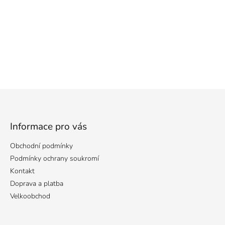
Z
á
p
a
Informace pro vás
t
Obchodní podmínky
í
Podmínky ochrany soukromí
Kontakt
Doprava a platba
Velkoobchod