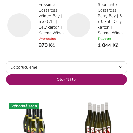
Frizzante
Spumante
Costaross
Costaross
Winter Boy |
Party Boy | 6
6 x 0,75l |
x 0,75l | Celý
Celý karton |
karton |
Serena Wines
Serena Wines
Vyprodáno
Skladem
870 Kč
1 044 Kč
Ř
a
Doporučujeme
z
e
Nejlevnější
Otevřít filtr
n
Nejdražší
í
V
p
ý
Nejprodávanější
r
p
Výhodná sada
o
i
Abecedně
d
s
u
p
k
r