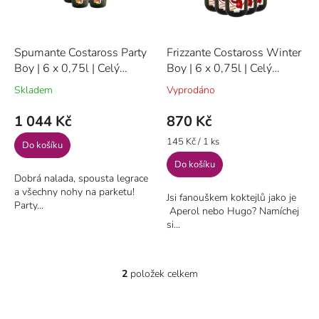
t
o
ů
d
u
Spumante Costaross Party
Frizzante Costaross Winter
k
Boy | 6 x 0,75l | Celý
Boy | 6 x 0,75l | Celý
t
karton | Serena Wines
karton | Serena Wines
Skladem
Vyprodáno
ů
1 044 Kč
870 Kč
Měrná
145 Kč / 1 ks
Do košíku
cena:
Do košíku
Dobrá nalada, spousta legrace
a všechny nohy na parketu!
Jsi fanouškem koktejlů jako je
Party...
Aperol nebo Hugo? Namíchej
si...
2
položek celkem
O
v
l