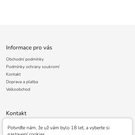
Z
á
p
a
Informace pro vás
t
Obchodní podmínky
í
Podmínky ochrany soukromí
Kontakt
Doprava a platba
Velkoobchod
Kontakt
veronika
@
costaross.cz
Potvrďte nám​​, že už vám bylo 18 let, a vyberte si
nastavení cookies.
+420 776 051 031