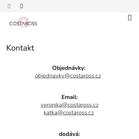
Přejít
na
obsah
Náku
koší
Kontakt
Objednávky:
objednavky@costaross.cz
Email:
veronika@costaross.cz
katka@costaross.cz
dodává: