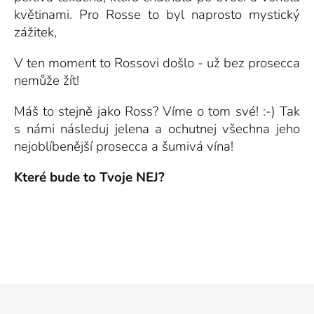
květinami. Pro Rosse to byl naprosto mystický
zážitek,
V ten moment to Rossovi došlo - už bez prosecca
nemůže žít!
Máš to stejně jako Ross? Víme o tom své! :-) Tak
s námi následuj jelena a ochutnej všechna jeho
nejoblíbenější prosecca a šumivá vína!
Které bude to Tvoje NEJ?
Z
á