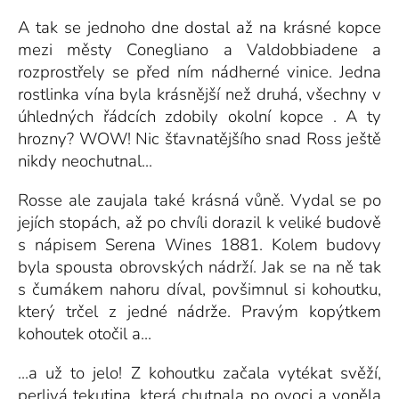
A tak se jednoho dne dostal až na krásné kopce
mezi městy Conegliano a Valdobbiadene a
rozprostřely se před ním nádherné vinice. Jedna
rostlinka vína byla krásnější než druhá, všechny v
úhledných řádcích zdobily okolní kopce . A ty
hrozny? WOW! Nic šťavnatějšího snad Ross ještě
nikdy neochutnal...
Rosse ale zaujala také krásná vůně. Vydal se po
jejích stopách, až po chvíli dorazil k veliké budově
s nápisem Serena Wines 1881. Kolem budovy
byla spousta obrovských nádrží. Jak se na ně tak
s čumákem nahoru díval, povšimnul si kohoutku,
který trčel z jedné nádrže. Pravým kopýtkem
kohoutek otočil a...
...a už to jelo! Z kohoutku začala vytékat svěží,
perlivá tekutina, která chutnala po ovoci a voněla