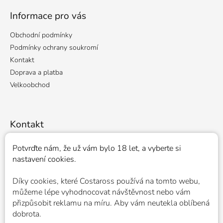
p
a
Informace pro vás
t
Obchodní podmínky
í
Podmínky ochrany soukromí
Kontakt
Doprava a platba
Velkoobchod
Kontakt
veronika
@
costaross.cz
Potvrďte nám​​, že už vám bylo 18 let, a vyberte si
nastavení cookies.
+420 776 051 031
Costaross
Díky cookies, které
Costaross
používá na tomto webu,
costarosscz
můžeme lépe vyhodnocovat návštěvnost nebo vám
přizpůsobit reklamu na míru. Aby vám neutekla oblíbená
dobrota.
Nákupní košík