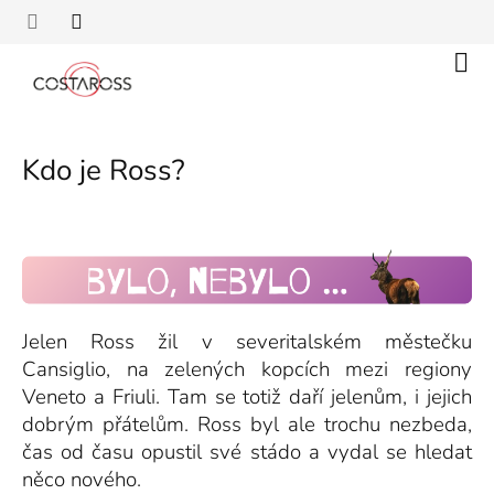
Přejít
na
obsah
Náku
koší
Kdo je Ross?
Jelen Ross žil v severitalském městečku
Cansiglio, na zelených kopcích mezi regiony
Veneto a Friuli. Tam se totiž daří jelenům, i jejich
dobrým přátelům. Ross byl ale trochu nezbeda,
čas od času opustil své stádo a vydal se hledat
něco nového.